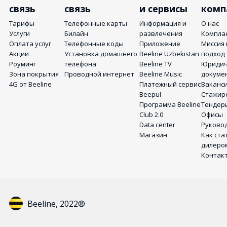
связь
связь
и сервисы
комп
Тарифы
Телефонные карты
Информация и
О нас
Услуги
Билайн
развлечения
Компла
Оплата услуг
Телефонные коды
Приложение
Миссия 
Акции
Установка домашнего
Beeline Uzbekistan
подход
Роуминг
телефона
Beeline TV
Юридич
Зона покрытия
Проводной интернет
Beeline Music
докуме
4G от Beeline
Платежный сервис
Ваканс
Beepul
Стажир
Программа Beeline
Тендер
Club 2.0
Офисы
Data center
Руково
Магазин
Как ста
дилеро
Контак
Beeline, 2022®