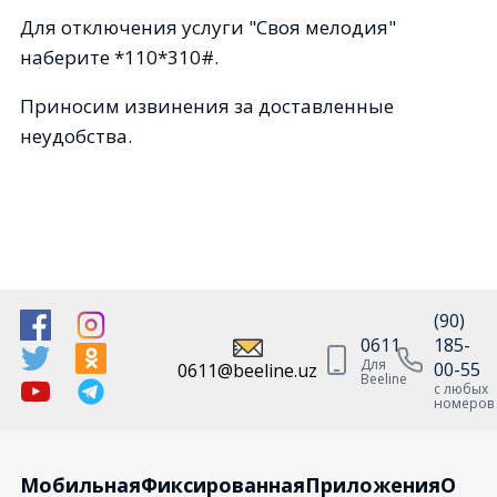
Для отключения услуги "Своя мелодия"
наберите *110*310#.
Приносим извинения за доставленные
неудобства.
(90)
0611
185-
Для
00-55
0611@beeline.uz
Beeline
с любых
номеров
Мобильная
Фиксированная
Приложения
О